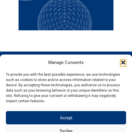
Manage Consents
GENOSCREEN
GENOSCREEN
EXPERTISE
SERVICES
SITES
AND
Careers
Characterization
To provide you with the best possible experience, we use technologies
PRODUCTS
News
Corporate
and tracking
such as cookies to store and/or access information related to your
THe company
Services and
isolated
Sequencing
device. By accepting these technologies, you authorize us to process
data such as your browsing behavior or your unique identifiers on this
Quality and
Products
microorganisms
Genotyping
site. Refusing to give your consent or withdrawing it may negatively
certification
Expertise
Analysis of
Gene
impact certain features.
Technology
microbial
expression
plateforms
communities
Bioinformatics
Accept
Decline