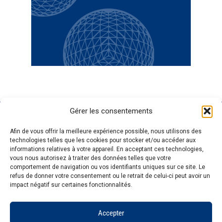
Gérer les consentements
GENOSCREEN
SITES
EXPERTISE
SERVICES ET
Afin de vous offrir la meilleure expérience possible, nous utilisons des
GENOSCREEN
PRODUITS
Carrière
Caractérisation
technologies telles que les cookies pour stocker et/ou accéder aux
Actualités
Corporate
et traçage des
Séquençage
informations relatives à votre appareil. En acceptant ces technologies,
L'entreprise
Services et
microorganismes
Génotypage
vous nous autorisez à traiter des données telles que votre
comportement de navigation ou vos identifiants uniques sur ce site. Le
Qualité et
produits
Analyse des
Expression de
refus de donner votre consentement ou le retrait de celui-ci peut avoir un
certifications
Expertise
communautés
gènes
impact négatif sur certaines fonctionnalités.
Pateforme
microbiennes
Bioinformatique
technologique
Accepter