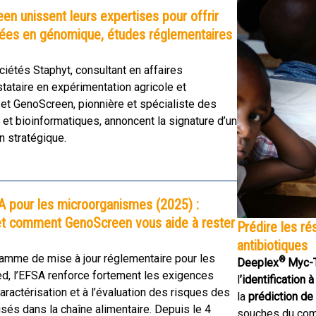
en unissent leurs expertises pour offrir
grées en génomique, études réglementaires
étés Staphyt, consultant en affaires
tataire en expérimentation agricole et
 et GenoScreen, pionnière et spécialiste des
et bioinformatiques, annoncent la signature d’un
n stratégique.
 pour les microorganismes (2025) :
 et comment GenoScreen vous aide à rester
Prédire les ré
antibiotiques
amme de mise à jour réglementaire pour les
®
Deeplex
Myc-
ed, l’EFSA renforce fortement les exigences
l
’identification
caractérisation et à l’évaluation des risques des
la
prédiction de
sés dans la chaîne alimentaire. Depuis le 4
souches du co