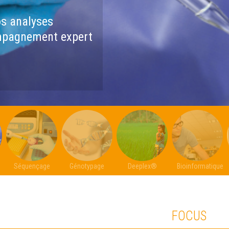
os analyses
mpagnement expert
Séquençage
Génotypage
Deeplex®
Bioinformatique
FOCUS