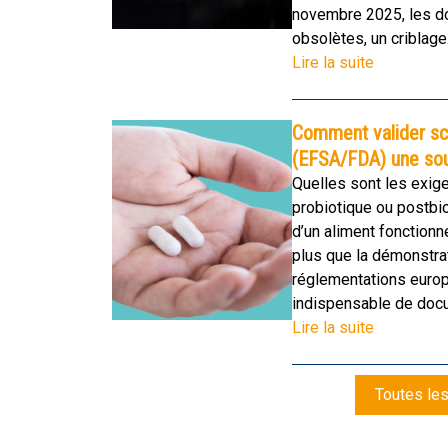
novembre 2025, les d
obsolètes, un criblage.
Lire la suite
Comment valider sc
(EFSA/FDA) une sou
Quelles sont les exig
probiotique ou postb
d’un aliment fonctionn
plus que la démonstrat
réglementations europ
indispensable de docu
Lire la suite
Toutes les