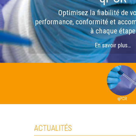
Optimisez la fiabilité de v
performance, conformité et acco
à chaque étape
En savoir plus…
qPCR
ACTUALITÉS