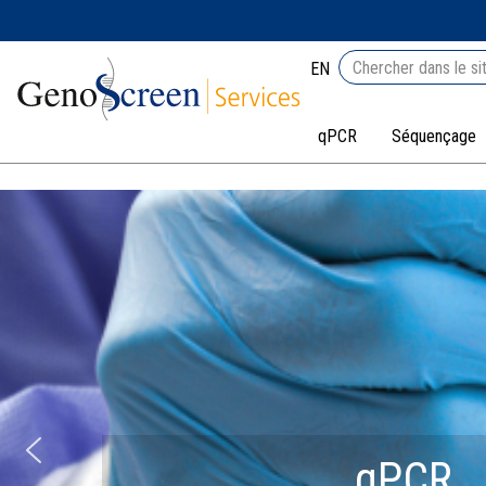
EN
qPCR
Séquençage
qPCR