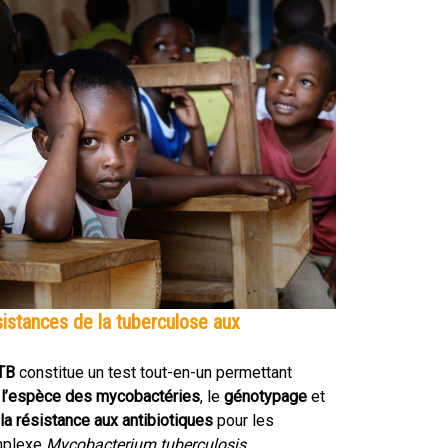
sistances de la tuberculose aux
TB
constitue un test tout-en-un permettant
 à l’espèce des mycobactéries
, le
génotypage
et
 la résistance aux antibiotiques
pour les
mplexe
Mycobacterium tuberculosis
.