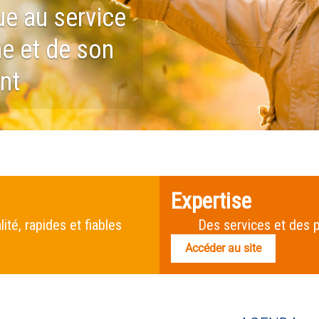
e au service
e et de son
nt
Expertise
ité, rapides et fiables
Des services et des pr
Accéder au site