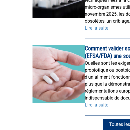
techniques liées à la c
micro-organismes utili
novembre 2025, les d
obsolètes, un criblage.
Lire la suite
Comment valider sc
(EFSA/FDA) une sou
Quelles sont les exig
probiotique ou postb
d’un aliment fonction
plus que la démonstra
réglementations europ
indispensable de docu
Lire la suite
Toutes les