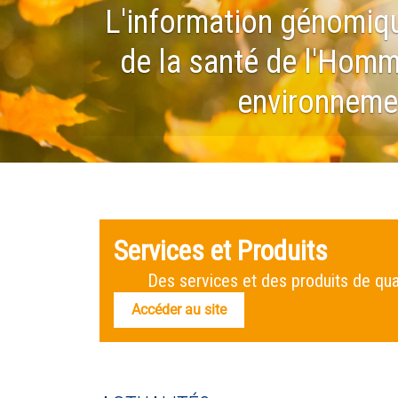
L'information génomiqu
de la santé de l'Homm
environneme
Services et Produits
Des services et des produits de qual
Accéder au site