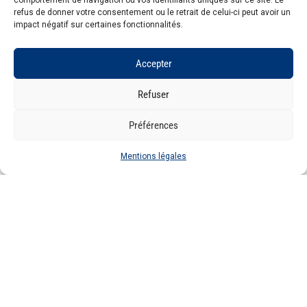
comportement de navigation ou vos identifiants uniques sur ce site. Le
refus de donner votre consentement ou le retrait de celui-ci peut avoir un
impact négatif sur certaines fonctionnalités.
Accepter
Refuser
Préférences
Dans ses lignes directrices, l'EFSA définit trois
termes relatifs aux nouveaux aliments issus des
Mentions légales
biotechnologies :
«
Biomasse
» : Micro-organisme/matériel
génétique (non modifié) destiné à être
inactif dans le produit final.