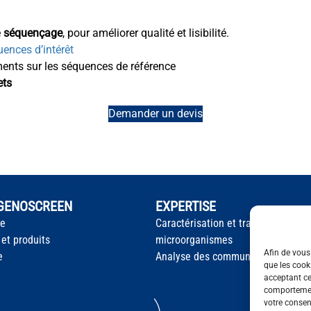
e
séquençage
, pour améliorer qualité et lisibilité.
uences d’intérêt
ments sur les séquences de référence
ets
Demander un devis
 GENOSCREEN
EXPERTISE
te
Caractérisation et traçage des
 et produits
microorganismes
Afin de vous 
e
Analyse des communautés microb
que les cook
acceptant ce
comportement
votre consent