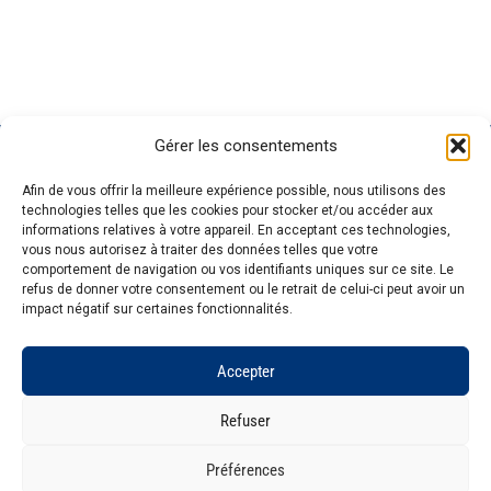
Gérer les consentements
GENOSCREEN
SITES
EXPERTISE
SERVICES ET
Afin de vous offrir la meilleure expérience possible, nous utilisons des
GENOSCREEN
PRODUITS
Carrière
Caractérisation
technologies telles que les cookies pour stocker et/ou accéder aux
Actualités
Corporate
et traçage des
Séquençage
informations relatives à votre appareil. En acceptant ces technologies,
L'entreprise
Services et
microorganismes
Génotypage
vous nous autorisez à traiter des données telles que votre
comportement de navigation ou vos identifiants uniques sur ce site. Le
Qualité et
produits
Analyse des
Expression de
refus de donner votre consentement ou le retrait de celui-ci peut avoir un
certifications
Expertise
communautés
gènes
impact négatif sur certaines fonctionnalités.
Pateforme
microbiennes
Bioinformatique
technologique
Accepter
Refuser
Préférences
Mentions légales