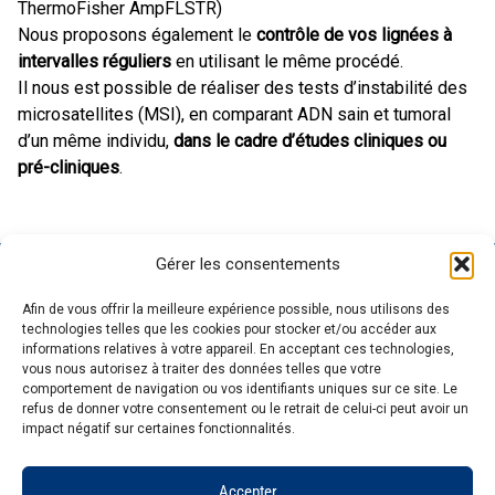
ThermoFisher AmpFLSTR)
Nous proposons également le
contrôle de vos lignées à
intervalles réguliers
en utilisant le même procédé.
Il nous est possible de réaliser des tests d’instabilité des
microsatellites (MSI), en comparant ADN sain et tumoral
d’un même individu,
dans le cadre d’études cliniques ou
pré-cliniques
.
Gérer les consentements
GENOSCREEN
SITES
EXPERTISE
SERVICES ET
Afin de vous offrir la meilleure expérience possible, nous utilisons des
GENOSCREEN
PRODUITS
Carrière
Caractérisation
technologies telles que les cookies pour stocker et/ou accéder aux
Actualités
Corporate
et traçage des
Séquençage
informations relatives à votre appareil. En acceptant ces technologies,
L'entreprise
Services et
microorganismes
Génotypage
vous nous autorisez à traiter des données telles que votre
comportement de navigation ou vos identifiants uniques sur ce site. Le
Qualité et
produits
Analyse des
Expression de
refus de donner votre consentement ou le retrait de celui-ci peut avoir un
certifications
Expertise
communautés
gènes
impact négatif sur certaines fonctionnalités.
Pateforme
microbiennes
Bioinformatique
technologique
Accepter