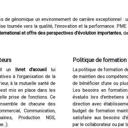
s de génomique un environnement de carrière exceptionnel : un
ise tournée vers la qualité, l’innovation et la performance. PME
ernational et offre des perspectives d’évolution importantes
, d
teurs
Politique de formation
çoit un
livret d'accueil
lui
La politique de formation de
tives à l'organisation de la
de maintien des compétence
rieur, à la mutuelle santé de
de bénéficier d'une ou plu
on est mis en place dans les
Les besoins en formation
lle prise de fonctions. Ce
évalués lors d'entretiens 
'ensemble de chacune des
direction avec établisseme
Commercial, Communication,
budget de formation main
aines, Production NGS,
satisfaire aux besoins d'
...).
par le collaborateur ou par 