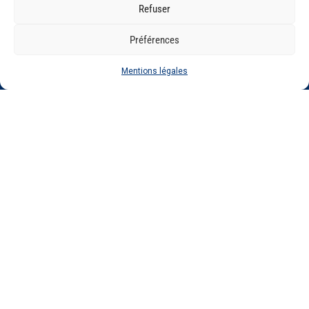
Refuser
cliniques.
Préférences
Mentions légales
GENOSCREEN
SITES
EXPERTISE
SERVICES ET
GENOSCREEN
PRODUITS
Carrière
Caractérisation
Actualités
Corporate
et traçage des
Séquençage
L'entreprise
Services et
microorganismes
Génotypage
Qualité et
produits
Analyse des
Expression de
certifications
Expertise
communautés
gènes
Pateforme
microbiennes
Bioinformatique
technologique
Mentions légales