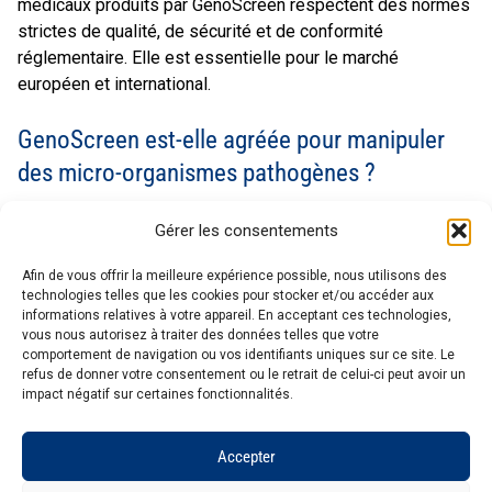
médicaux produits par GenoScreen respectent des normes
strictes de qualité, de sécurité et de conformité
réglementaire. Elle est essentielle pour le marché
européen et international.
GenoScreen est-elle agréée pour manipuler
des micro-organismes pathogènes ?
Oui, GenoScreen dispose d’une autorisation MOT délivrée
Gérer les consentements
par l’ANSM, lui permettant de détenir, utiliser et échanger
des micro-organismes et toxines hautement pathogènes
Afin de vous offrir la meilleure expérience possible, nous utilisons des
dans des conditions strictement contrôlées.
technologies telles que les cookies pour stocker et/ou accéder aux
informations relatives à votre appareil. En acceptant ces technologies,
vous nous autorisez à traiter des données telles que votre
Les services de GenoScreen sont-ils adaptés
comportement de navigation ou vos identifiants uniques sur ce site. Le
refus de donner votre consentement ou le retrait de celui-ci peut avoir un
aux essais cliniques ?
impact négatif sur certaines fonctionnalités.
Oui, GenoScreen suit les Bonnes Pratiques de Laboratoire
Accepter
Clinique (GCLP) pour garantir la qualité, l’intégrité et la
traçabilité des analyses réalisées dans le cadre d’essais