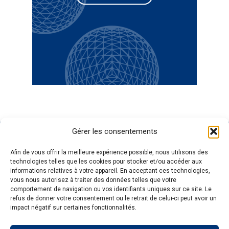
Gérer les consentements
GENOSCREEN
SITES
EXPERTISE
SERVICES ET
Afin de vous offrir la meilleure expérience possible, nous utilisons des
GENOSCREEN
PRODUITS
Carrière
Caractérisation
technologies telles que les cookies pour stocker et/ou accéder aux
Actualités
Corporate
et traçage des
Séquençage
informations relatives à votre appareil. En acceptant ces technologies,
L'entreprise
Services et
microorganismes
Génotypage
vous nous autorisez à traiter des données telles que votre
comportement de navigation ou vos identifiants uniques sur ce site. Le
Qualité et
produits
Analyse des
Expression de
refus de donner votre consentement ou le retrait de celui-ci peut avoir un
certifications
Expertise
communautés
gènes
impact négatif sur certaines fonctionnalités.
Pateforme
microbiennes
Bioinformatique