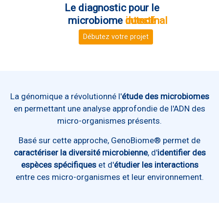
Le diagnostic pour le
microbiome
c
i
d
n
u
u
t
t
e
s
a
s
o
n
t
é
l
i
n
a
l
Débutez votre projet
La génomique a révolutionné l'
étude des microbiomes
en permettant une analyse approfondie de l'ADN des
micro-organismes présents.
Basé sur cette approche, GenoBiome® permet de
caractériser la diversité microbienne
, d'
identifier des
espèces spécifiques
et d'
étudier les interactions
entre ces micro-organismes et leur environnement.