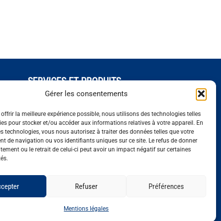
SERVICES ET PRODUITS
Séquençage
Gérer les consentements
Génotypage
offrir la meilleure expérience possible, nous utilisons des technologies telles
iennes
Expression de gènes
ies pour stocker et/ou accéder aux informations relatives à votre appareil. En
Bioinformatique
s technologies, vous nous autorisez à traiter des données telles que votre
 de navigation ou vos identifiants uniques sur ce site. Le refus de donner
ement ou le retrait de celui-ci peut avoir un impact négatif sur certaines
tés.
cepter
Refuser
Préférences
Mentions légales