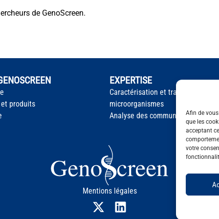
chercheurs de GenoScreen.
 GENOSCREEN
EXPERTISE
te
Caractérisation et traçage des
 et produits
microorganismes
Afin de vous 
e
Analyse des communautés microb
que les cook
acceptant ce
comportement
votre consent
fonctionnali
Ac
Mentions légales