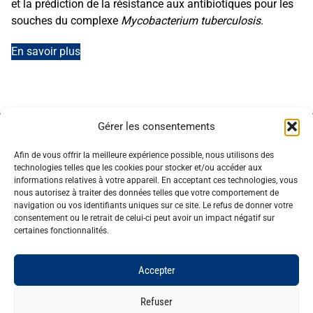
et la prédiction de la résistance aux antibiotiques pour les
souches du complexe
Mycobacterium tuberculosis
.
En savoir plus
Gérer les consentements
GENOSCREEN
SITES
EXPERTISE
SERVICES ET
Afin de vous offrir la meilleure expérience possible, nous utilisons des
GENOSCREEN
PRODUITS
Carrière
Caractérisation
technologies telles que les cookies pour stocker et/ou accéder aux
Actualités
Corporate
et traçage des
Séquençage
informations relatives à votre appareil. En acceptant ces technologies, vous
L'entreprise
Services et
microorganismes
Génotypage
nous autorisez à traiter des données telles que votre comportement de
navigation ou vos identifiants uniques sur ce site. Le refus de donner votre
Qualité et
produits
Analyse des
Expression de
consentement ou le retrait de celui-ci peut avoir un impact négatif sur
certifications
Expertise
communautés
gènes
certaines fonctionnalités.
Pateforme
microbiennes
Bioinformatique
technologique
Accepter
Refuser