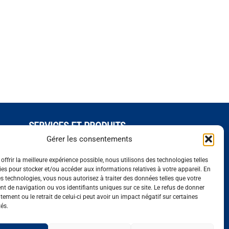
SERVICES ET PRODUITS
Séquençage
Gérer les consentements
Génotypage
offrir la meilleure expérience possible, nous utilisons des technologies telles
iennes
Expression de gènes
ies pour stocker et/ou accéder aux informations relatives à votre appareil. En
Bioinformatique
s technologies, vous nous autorisez à traiter des données telles que votre
 de navigation ou vos identifiants uniques sur ce site. Le refus de donner
ement ou le retrait de celui-ci peut avoir un impact négatif sur certaines
tés.