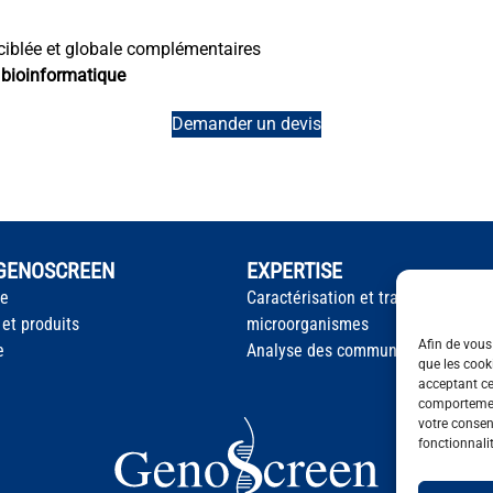
ciblée et globale complémentaires
e
bioinformatique
Demander un devis
 GENOSCREEN
EXPERTISE
te
Caractérisation et traçage des
 et produits
microorganismes
Afin de vous 
e
Analyse des communautés microb
que les cook
acceptant ce
comportement
votre consent
fonctionnali