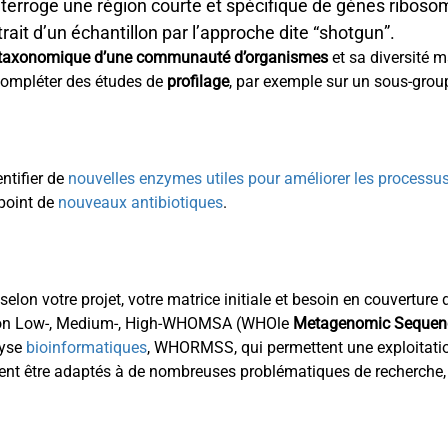
nterroge une région courte et spécifique de gènes riboso
rait d’un échantillon par l’approche dite “
shotgun
”.
 taxonomique d’une communauté d’organismes
et sa diversité 
 compléter des études de
profilage
, par exemple sur un sous-group
ntifier de
nouvelles enzymes utiles pour améliorer les processus 
point de
nouveaux antibiotiques
.
elon votre projet, votre matrice initiale et besoin en couverture
olution Low-, Medium-, High-WHOMSA (WHOle
Metagenomic Sequenc
lyse
bioinformatiques
, WHORMSS, qui permettent une exploitat
uvent être adaptés à de nombreuses problématiques de recherche,