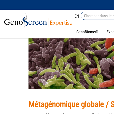
EN
GenoBiome®
Expe
Métagénomique globale / 