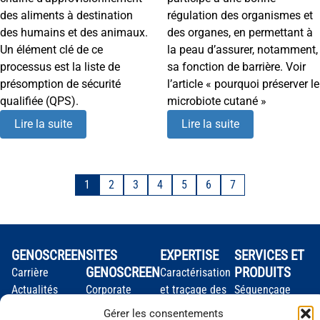
des aliments à destination
régulation des organismes et
des humains et des animaux.
des organes, en permettant à
Un élément clé de ce
la peau d’assurer, notamment,
processus est la liste de
sa fonction de barrière. Voir
présomption de sécurité
l’article « pourquoi préserver le
qualifiée (QPS).
microbiote cutané »
Lire la suite
Lire la suite
1
2
3
4
5
6
7
GENOSCREEN
SITES
EXPERTISE
SERVICES ET
GENOSCREEN
PRODUITS
Carrière
Caractérisation
Actualités
Corporate
et traçage des
Séquençage
L'entreprise
Services et
microorganismes
Génotypage
Gérer les consentements