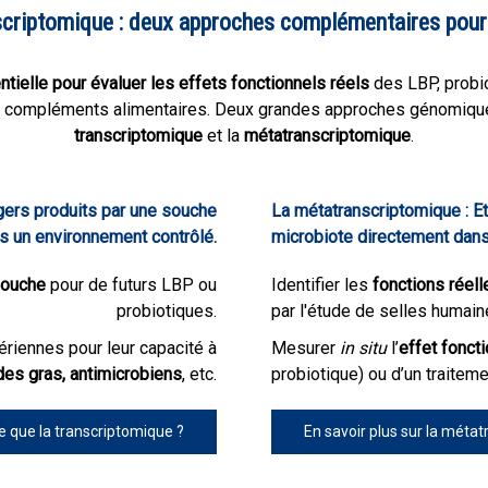
criptomique : deux approches complémentaires pour d
tielle pour évaluer les effets fonctionnels réels
des LBP, probio
es compléments alimentaires. Deux grandes approches génomiques
transcriptomique
et la
métatranscriptomique
.
ers produits par une souche
La métatranscriptomique : 
ns un environnement contrôlé.
microbiote directement dans
souche
pour de futurs LBP ou
Identifier les
fonctions réell
probiotiques.
par l'étude de selles humain
riennes pour leur capacité à
Mesurer
in situ
l’
effet fonct
es gras, antimicrobiens
, etc.
probiotique) ou d’un traitemen
e que la transcriptomique ?
En savoir plus sur la méta