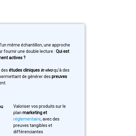
 d’un même échantillon, une approche
fournir une double lecture :
Qui est
ment actives ?
à des
études cliniques
in vivo
qu’à des
 permettant de générer des
preuves
ent.
Valoriser vos produits sur le
ou
plan
marketing et
réglementaire
, avec des
preuves tangibles et
différenciantes