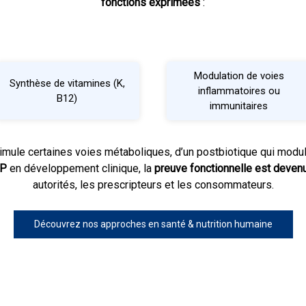
fonctions exprimées
:
Modulation de voies
Synthèse de vitamines (K,
inflammatoires ou
B12)
immunitaires
timule certaines voies métaboliques, d’un postbiotique qui modul
BP
en développement clinique, la
preuve fonctionnelle est deven
autorités, les prescripteurs et les consommateurs.
Découvrez nos approches en santé & nutrition humaine