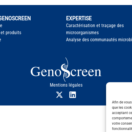
 GENOSCREEN
EXPERTISE
te
Caractérisation et traçage des
 et produits
microorganismes
e
Analyse des communautés microb
Mentions légales
Afin de vous 
que les cook
acceptant ce
comportement
votre consent
fonctionnali